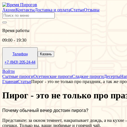
Акции
Контакты
Доставка и оплата
Статьи
Отзывы
Время работы
09:00 - 19:30
Телефон
Казань
+7 (843) 205-24-44
Войти
Сытные пироги
Осетинские пироги
Сладкие пироги
Десерты
На
Главная
Статьи
Пирог - это не только про праздник, а так же п
Пирог - это не только про пр
Почему обычный вечер достоин пирога?
Представьте: за окном темнеет, накрапывает дождь, а на кухне
спешки. Только вы, ваши любимые и горячий чай.