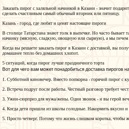
Заказать пирог с халяльной начинкой в Казани - значит подарит
сделать счастливым самый обычный вторник или пятницу.
Казань - город, где любят и ценят настоящие пироги
В столице Татарстана знают толк в выпечке. Но часто бывает т
начинку (мясную, сладкую, овощную или сырную), а мы печем
Когда вы решаете заказать пирог в Казани с доставкой, вы полу
домашнее тепло без домашних хлопот.
5 ситуаций, когда пирог лучше праздничного торта
Вот для чего вам может понадобиться доставка пирогов на
1. Субботний киновечер. Вместо попкорна - горячий пирог с к
2. Встреча подруг после работы. Честный разговор требует чес
3. Ужин-сюрприз для мужа/жены. Один звонок - и вы герой веч
4. Когда дети пришли из школы голодные. Накормить вкусно и п
5. Просто четверг. Потому что жизнь слишком коротка, чтобы 