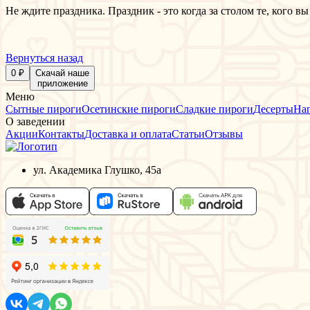
Не ждите праздника. Праздник - это когда за столом те, кого в
Вернуться назад
0 ₽
Скачай наше
приложение
Меню
Сытные пироги
Осетинские пироги
Сладкие пироги
Десерты
На
О заведении
Акции
Контакты
Доставка и оплата
Статьи
Отзывы
ул. Академика Глушко, 45а