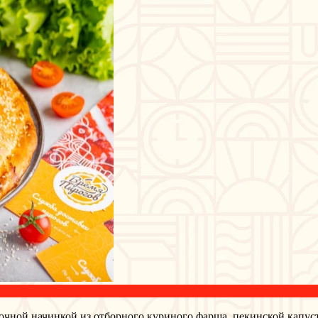
очной начинкой из отборного куриного фарша, пекинской капус