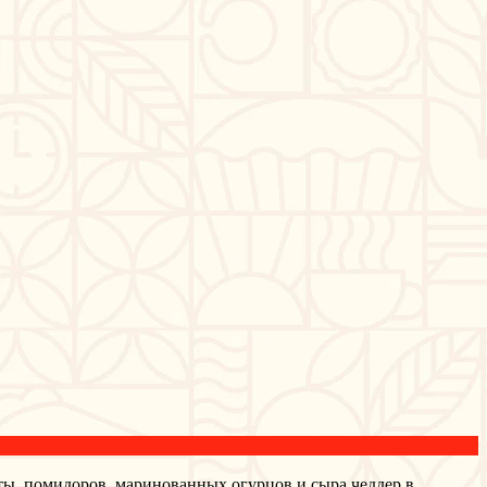
ты, помидоров, маринованных огурцов и сыра чеддер в