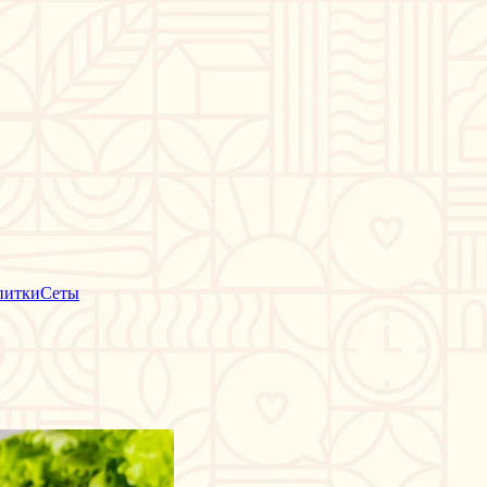
питки
Сеты