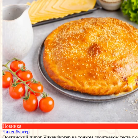
Новинка
Чикенбургер
Осетинский пирог Чикенбургер на тонком дрожжевом тесте с с