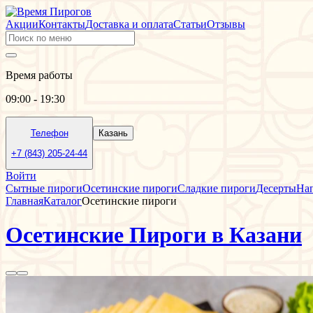
Акции
Контакты
Доставка и оплата
Статьи
Отзывы
Время работы
09:00 - 19:30
Телефон
Казань
+7 (843) 205-24-44
Войти
Сытные пироги
Осетинские пироги
Сладкие пироги
Десерты
На
Главная
Каталог
Осетинские пироги
Осетинские Пироги в Казани