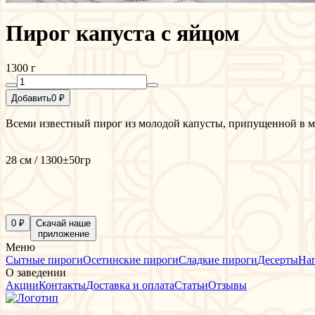
Пирог капуста с яйцом
1300 г
Добавить
0 ₽
Всеми известный пирог из молодой капусты, припущенной в 
28 см / 1300±50гр
0 ₽
Скачай наше
приложение
Меню
Сытные пироги
Осетинские пироги
Сладкие пироги
Десерты
На
О заведении
Акции
Контакты
Доставка и оплата
Статьи
Отзывы